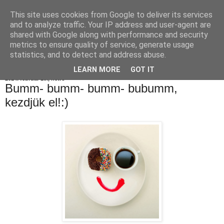
This site uses cookies from Google to deliver its services
Konyhamesék
and to analyze traffic. Your IP address and user-agent are
shared with Google along with performance and security
metrics to ensure quality of service, generate usage
statistics, and to detect and address abuse.
▼
LEARN MORE
GOT IT
2014. február 10., hétfő
Bumm- bumm- bumm- bubumm,
kezdjük el!:)