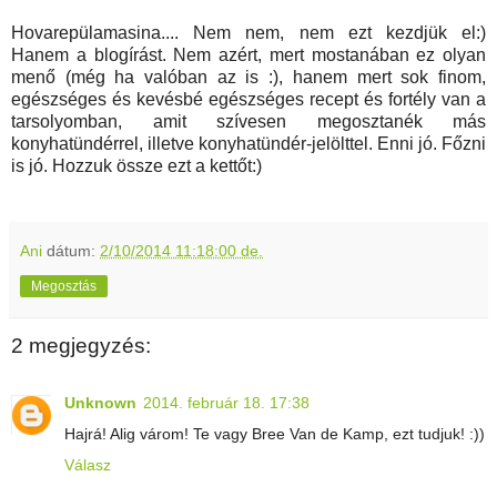
Hovarepülamasina.... Nem nem, nem ezt kezdjük el:)
Hanem a blogírást. Nem azért, mert mostanában ez olyan
menő (még ha valóban az is :), hanem mert sok finom,
egészséges és kevésbé egészséges recept és fortély van a
tarsolyomban, amit szívesen megosztanék más
konyhatündérrel, illetve konyhatündér-jelölttel. Enni jó. Főzni
is jó. Hozzuk össze ezt a kettőt:)
Ani
dátum:
2/10/2014 11:18:00 de.
Megosztás
2 megjegyzés:
Unknown
2014. február 18. 17:38
Hajrá! Alig várom! Te vagy Bree Van de Kamp, ezt tudjuk! :))
Válasz