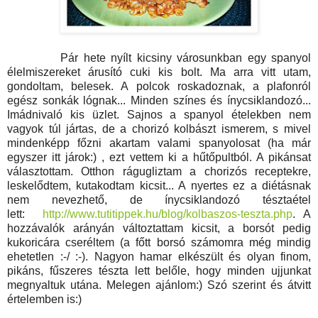
Pár hete nyílt kicsiny városunkban egy spanyol
élelmiszereket árusító cuki kis bolt. Ma arra vitt utam,
gondoltam, belesek. A polcok roskadoznak, a plafonról
egész sonkák lógnak... Minden színes és ínycsiklandozó...
Imádnivaló kis üzlet. Sajnos a spanyol ételekben nem
vagyok túl jártas, de a chorizó kolbászt ismerem, s mivel
mindenképp főzni akartam valami spanyolosat (ha már
egyszer itt járok:) , ezt vettem ki a hűtőpultból. A pikánsat
választottam. Otthon rágugliztam a chorizós receptekre,
leskelődtem, kutakodtam kicsit... A nyertes ez a diétásnak
nem nevezhető, de ínycsiklandozó tésztaétel
lett:
http://www.tutitippek.hu/blog/kolbaszos-teszta.php
. A
hozzávalók arányán változtattam kicsit, a borsót pedig
kukoricára cseréltem (a főtt borsó számomra még mindig
ehetetlen :-/ :-). Nagyon hamar elkészült és olyan finom,
pikáns, fűszeres tészta lett belőle, hogy minden ujjunkat
megnyaltuk utána. Melegen ajánlom:) Szó szerint és átvitt
értelemben is:)