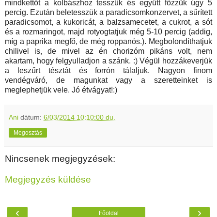
mindkettőt a kolbászhoz tesszük és együtt főzzük úgy 5
percig. Ezután beletesszük a paradicsomkonzervet, a sűrített
paradicsomot, a kukoricát, a balzsamecetet, a cukrot, a sót
és a rozmaringot, majd rotyogtatjuk még 5-10 percig (addig,
míg a paprika megfő, de még roppanós.). Megbolondíthatjuk
chilivel is, de mivel az én chorizóm pikáns volt, nem
akartam, hogy felgyulladjon a szánk. :) Végül hozzákeverjük
a leszűrt tésztát és forrón tálaljuk. Nagyon finom
vendégváró, de magunkat vagy a szeretteinket is
meglephetjük vele. Jó étvágyat!:)
Ani
dátum:
6/03/2014 10:10:00 du.
Megosztás
Nincsenek megjegyzések:
Megjegyzés küldése
‹
›
Főoldal