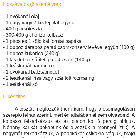
Hozzávalók (6 személyre):
- 1 evőkanál olaj
- 1 nagy vagy 2 kis fej lilahagyma
- 400 g orsótészta
- 300-400 g chorizo kolbász
- 1 piros és 1 zöld kaliforniai paprika
- 1 doboz darabos paradicsomkonzerv levével együtt (400 g)
- 1 doboz kukorica (340 g)
- 1 kis doboz sűrített paradicsom (140 g)
- 1 teáskanál barnacukor
- 1 evőkanál balzsamecet
- 2 teáskanál friss vagy szárított rozmaring
- 1 teáskanál só
Elkészítés:
A tésztát megfőzzük (nem írom, hogy a csomagoláson
szereplő leírás szerint, mert én általában el sem olvasom:). A
kolbászt felkarikázzuk és az olajon kb. 3 percig pirítjuk.
Néhány karikát bekapunk és élvezzük a mennyei ízt :). A
hagymát felkarikázzuk, a paprikákat csíkokra vágjuk, majd