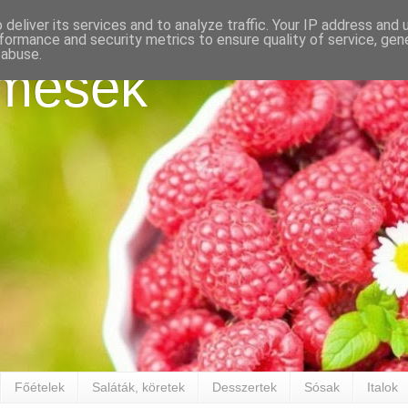
deliver its services and to analyze traffic. Your IP address and
formance and security metrics to ensure quality of service, ge
 abuse.
mesék
Főételek
Saláták, köretek
Desszertek
Sósak
Italok