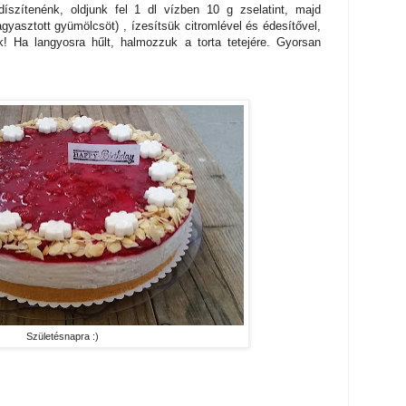
díszítenénk, oldjunk fel 1 dl vízben 10 g zselatint, majd
gyasztott gyümölcsöt) , ízesítsük citromlével és édesítővel,
uk! Ha langyosra hűlt, halmozzuk a torta tetejére. Gyorsan
Születésnapra :)