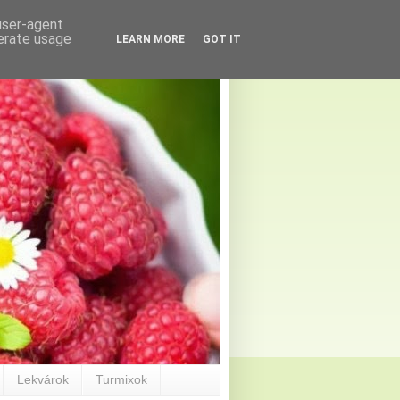
 user-agent
nerate usage
LEARN MORE
GOT IT
Lekvárok
Turmixok