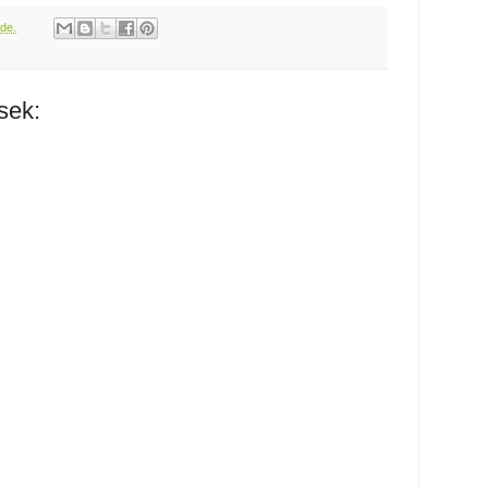
de.
sek: