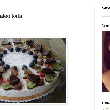
Keres
aleo torta
És aki
Bloga
▼
20