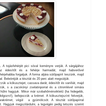
A tojásfehérjét pici sóval keményre verjük. A sárgájához
az édesítőt és a fehérje harmadát, majd habverővel
rjehabba forgatjuk. A forma aljára sütőpapírt teszünk, majd
l. Beleöntjük a tésztát és 20 perc alatt megsütjük.
 a kókusztejet, cassava darát, édesítőt és vaníliát, majd
zük, s a zacskónyi zselatinporral és a citromlével simára
s hűlni hagyjuk. Mikor már szobahőmérsékletű (ha hidegebb,
gozni!), befejezzük a krémet. A kókusztejszínt felverjük,
arakrémet, végül a gyümölcsöt. A tésztát sütőpapírral
t. Hagyjuk megszilárdulni, a legvégén pedig tetszés szerint