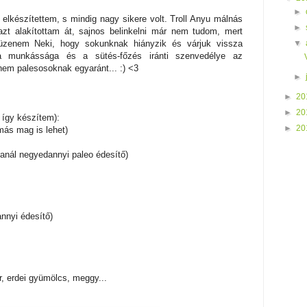
►
észítettem, s mindig nagy sikere volt. Troll Anyu málnás
►
 azt alakítottam át, sajnos belinkelni már nem tudom, mert
▼
üzenem Neki, hogy sokunknak hiányzik és várjuk vissza
 a munkássága és a sütés-főzés iránti szenvedélye az
em palesosoknak egyaránt... :) <3
►
►
20
►
20
 így készítem):
►
20
más mag is lehet)
kanál negyedannyi paleo édesítő)
nnyi édesítő)
, erdei gyümölcs, meggy...