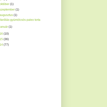
október
(1)
szeptember
(1)
augusztus
(1)
Vaníliás-gyümölcsös paleo torta
január
(1)
16
(10)
15
(36)
14
(77)