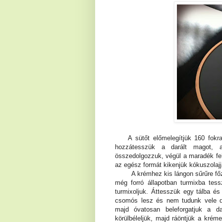
A sütőt előmelegítjük 160 fokra. 
hozzátesszük a darált magot, 
összedolgozzuk, végül a maradék fehé
az egész formát kikenjük kókuszolajja
A krémhez kis lángon sűrűre főzzük
még forró állapotban turmixba tess
turmixoljuk. Áttesszük egy tálba é
csomós lesz és nem tudunk vele dol
majd óvatosan beleforgatjuk a d
körülbéleljük, majd ráöntjük a kréme