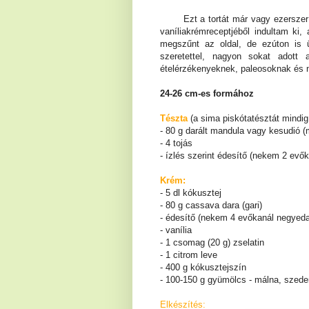
Ezt a tortát már vagy ezerszer elk
vaníliakrémreceptjéből indultam ki,
megszűnt az oldal, de ezúton is 
szeretettel, nagyon sokat adott
ételérzékenyeknek, paleosoknak és n
24-26 cm-es formához
Tészta
(a sima piskótatésztát mindig
- 80 g darált mandula vagy kesudió (
- 4 tojás
- ízlés szerint édesítő (nekem 2 evő
Krém:
- 5 dl kókusztej
- 80 g cassava dara (gari)
- édesítő (nekem 4 evőkanál negyeda
- vanília
- 1 csomag (20 g) zselatin
- 1 citrom leve
- 400 g kókusztejszín
- 100-150 g gyümölcs - málna, szeder
Elkészítés: