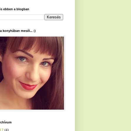
és ebben a blogban
 a konyhában mesél... :)
rchívum
17
(4)