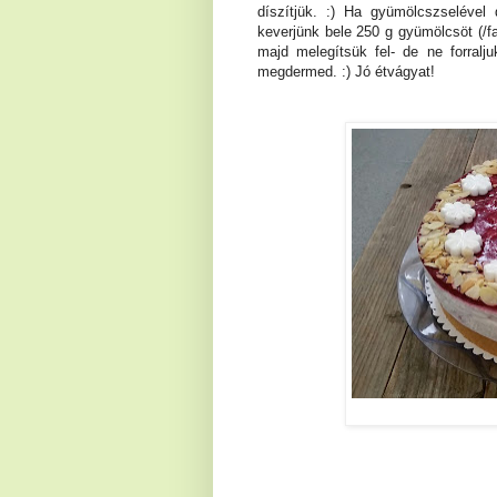
díszítjük. :) Ha gyümölcszselével 
keverjünk bele 250 g gyümölcsöt (/fa
majd melegítsük fel- de ne forralj
megdermed. :) Jó étvágyat!