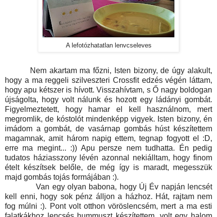
A lefotózhatatlan lenvcseleves
Nem akartam ma főzni, Isten bizony, de úgy alakult,
hogy a ma reggeli szilveszteri Crossfit edzés végén láttam,
hogy apu kétszer is hívott. Visszahívtam, s Ő nagy boldogan
újságolta, hogy volt nálunk és hozott egy ládányi gombát.
Figyelmeztetett, hogy hamar el kell használnom, mert
megromlik, de kóstolót mindenképp vigyek. Isten bizony, én
imádom a gombát, de vasárnap gombás húst készítettem
magamnak, amit három napig ettem, tegnap fogyott el :D,
erre ma megint... :)) Apu persze nem tudhatta. Én pedig
tudatos háziasszony lévén azonnal nekiálltam, hogy finom
ételt készítsek belőle, de még így is maradt, megesszük
majd gombás tojás formájában :).
Van egy olyan babona, hogy Új Év napján lencsét
kell enni, hogy sok pénz álljon a házhoz. Hát, rajtam nem
fog múlni :). Pont volt otthon vöröslencsém, mert a ma esti
falatkákhoz lencsés hummuszt készítettem, volt egy halom