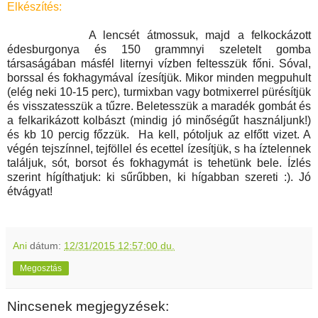
Elkészítés:
A lencsét átmossuk, majd a felkockázott
édesburgonya és 150 grammnyi szeletelt gomba
társaságában másfél liternyi vízben feltesszük főni. Sóval,
borssal és fokhagymával ízesítjük. Mikor minden megpuhult
(elég neki 10-15 perc), turmixban vagy botmixerrel pürésítjük
és visszatesszük a tűzre. Beletesszük a maradék gombát és
a felkarikázott kolbászt (mindig jó minőségűt használjunk!)
és kb 10 percig főzzük. Ha kell, pótoljuk az elfőtt vizet. A
végén tejszínnel, tejföllel és ecettel ízesítjük, s ha íztelennek
találjuk, sót, borsot és fokhagymát is tehetünk bele. Ízlés
szerint hígíthatjuk: ki sűrűbben, ki hígabban szereti :). Jó
étvágyat!
Ani
dátum:
12/31/2015 12:57:00 du.
Megosztás
Nincsenek megjegyzések: