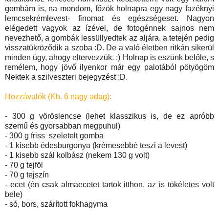
gombám is, na mondom, főzök holnapra egy nagy fazéknyi
lemcsekrémlevest- finomat és egészségeset. Nagyon
elégedett vagyok az ízével, de fotogénnek sajnos nem
nevezhető, a gombák lessüllyedtek az aljára, a tetején pedig
visszatükröződik a szoba :D. De a való életben ritkán sikerül
minden úgy, ahogy eltervezzük. :) Holnap is eszünk belőle, s
remélem, hogy jövő ilyenkor már egy palotából pötyögöm
Nektek a szilveszteri bejegyzést :D.
Hozzávalók (Kb. 6 nagy adag):
- 300 g vöröslencse (lehet klasszikus is, de ez apróbb
szemű és gyorsabban megpuhul)
- 300 g friss szeletelt gomba
- 1 kisebb édesburgonya (krémesebbé teszi a levest)
- 1 kisebb szál kolbász (nekem 130 g volt)
- 70 g tejföl
- 70 g tejszín
- ecet (én csak almaecetet tartok itthon, az is tökéletes volt
bele)
- só, bors, szárított fokhagyma